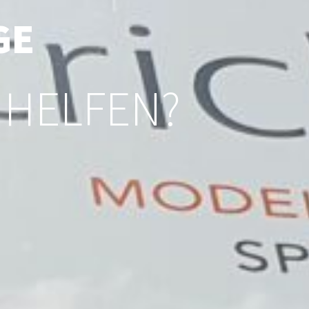
GE
 HELFEN?