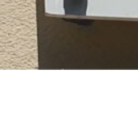
TEN SIE MIT UNS IN KON
Wir freuen uns auf Ihre Nachricht!
Telefonisch erreichen Sie uns unter 030/367 51 660,
wenn Sie uns ein FAX senden wollen 030/367 51 660 oder
mobil unter 0172/6366398.